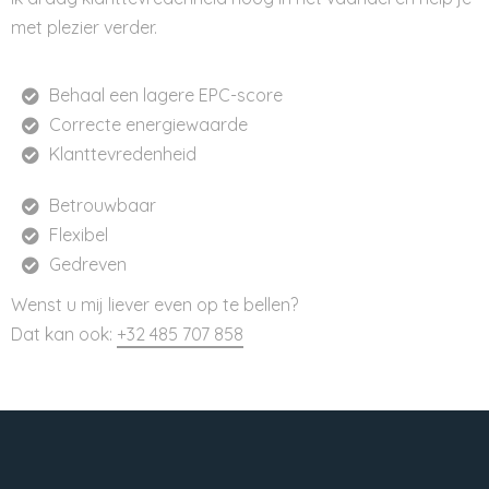
met plezier verder.
Behaal een lagere EPC-score
Correcte energiewaarde
Klanttevredenheid
Betrouwbaar
Flexibel
Gedreven
Wenst u mij liever even op te bellen?
Dat kan ook:
+32 485 707 858