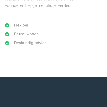
vaandel en help je met plezier verder.
Flexibel
Betrouwbaar
Deskundig advies