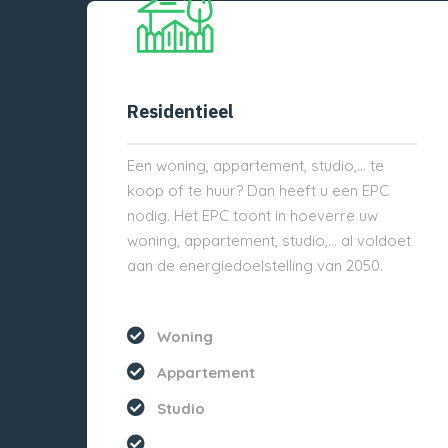
Residentieel
Een woning, appartement, studio,… te
koop of te huur? Dan heeft u een EPC
nodig. Het EPC toont in hoeverre uw
woning, appartement, studio,… al voldoet
aan de energiedoelstelling van 2050.
Woning
Appartement
Studio
...