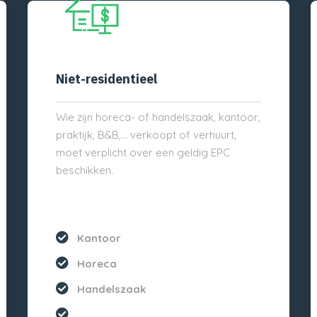
Niet-residentieel
Wie zijn horeca- of handelszaak, kantoor,
praktijk, B&B,… verkoopt of verhuurt,
moet verplicht over een geldig EPC
beschikken.
Kantoor
Horeca
Handelszaak
...