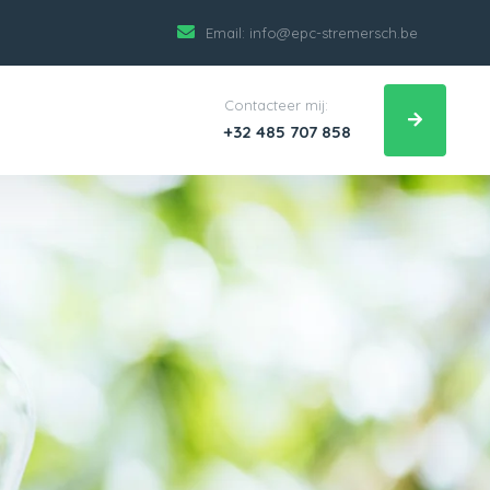
Email:
info@epc-stremersch.be
Contacteer mij:
+32 485 707 858