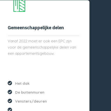
Gemeenschappelijke delen
Vanaf 2022 moet er ook een EPC zijn
voor de gemeenschappelijke delen van
een appartementsgebouw.
Het dak
De buitenmuren
Vensters/deuren
...