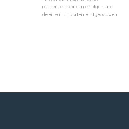
residentiële panden en algemene
delen van appartemenstgebouwen.