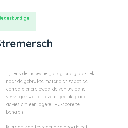
iedeskundige.
Stremersch
Tijdens de inspectie ga ik grondig op zoek
naar de gebruikte materialen zodat de
correcte energiewaarde van uw pand
verkregen wordt. Tevens geef ik graag
advies om een lagere EPC-score te
behalen.
Ik draag klanttevredenheid hoog in het