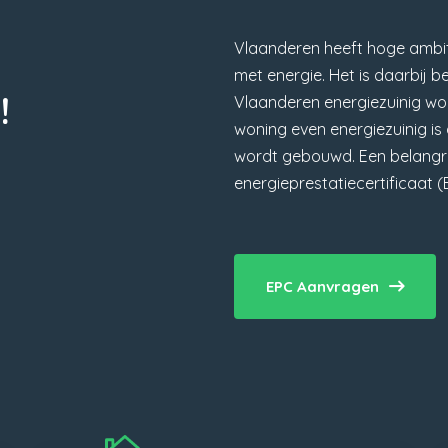
Vlaanderen heeft hoge ambit
met energie. Het is daarbij b
!
Vlaanderen energiezuinig wor
woning even energiezuinig i
wordt gebouwd. Een belangrij
energieprestatiecertificaat (
EPC Aanvragen