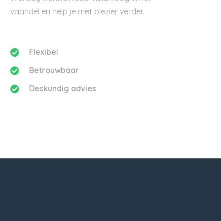
vaandel en help je met plezier verder.
Flexibel
Betrouwbaar
Deskundig advies