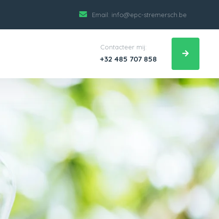
Email:
info@epc-stremersch.be
Contacteer mij:
+32 485 707 858