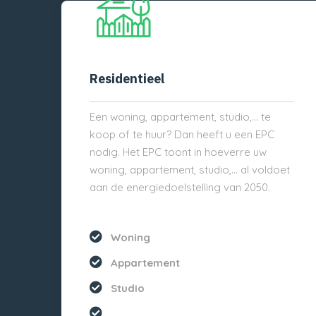
Residentieel
Een woning, appartement, studio,… te
koop of te huur? Dan heeft u een EPC
nodig. Het EPC toont in hoeverre uw
woning, appartement, studio,… al voldoet
aan de energiedoelstelling van 2050.
Woning
Appartement
Studio
...