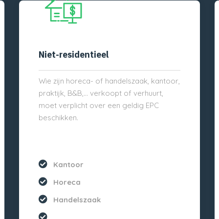
Niet-residentieel
Wie zijn horeca- of handelszaak, kantoor,
praktijk, B&B,… verkoopt of verhuurt,
moet verplicht over een geldig EPC
beschikken.
Kantoor
Horeca
Handelszaak
...