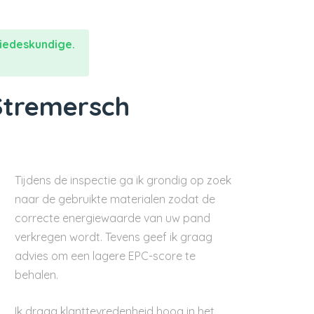
iedeskundige.
Stremersch
Tijdens de inspectie ga ik grondig op zoek
naar de gebruikte materialen zodat de
correcte energiewaarde van uw pand
verkregen wordt. Tevens geef ik graag
advies om een lagere EPC-score te
behalen.
Ik draag klanttevredenheid hoog in het