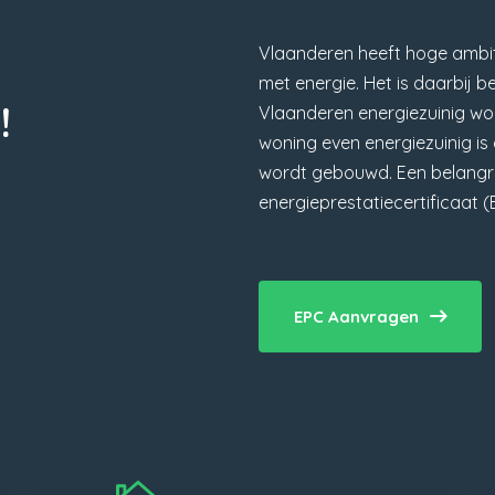
Vlaanderen heeft hoge ambit
met energie. Het is daarbij b
!
Vlaanderen energiezuinig wor
woning even energiezuinig i
wordt gebouwd. Een belangrij
energieprestatiecertificaat (
EPC Aanvragen