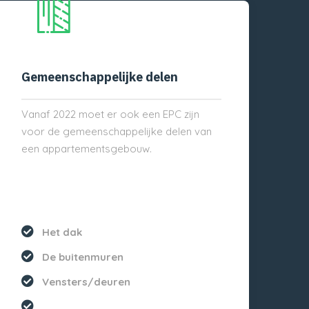
Gemeenschappelijke delen
Vanaf 2022 moet er ook een EPC zijn
voor de gemeenschappelijke delen van
een appartementsgebouw.
Het dak
De buitenmuren
Vensters/deuren
...