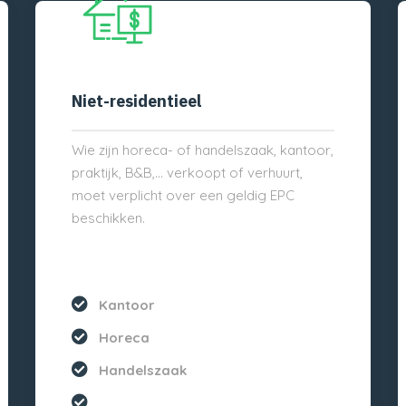
Niet-residentieel
Wie zijn horeca- of handelszaak, kantoor,
praktijk, B&B,… verkoopt of verhuurt,
moet verplicht over een geldig EPC
beschikken.
Kantoor
Horeca
Handelszaak
...