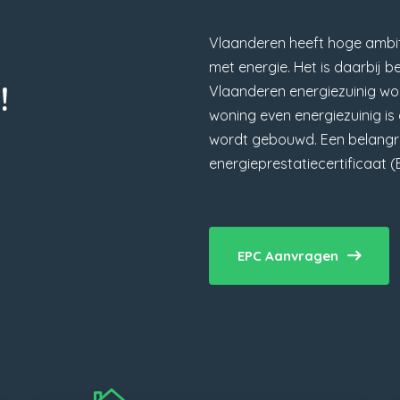
Vlaanderen heeft hoge ambit
met energie. Het is daarbij b
!
Vlaanderen energiezuinig wor
woning even energiezuinig i
wordt gebouwd. Een belangrij
energieprestatiecertificaat (
EPC Aanvragen