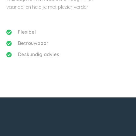
vaandel en help je met plezier verder.
Flexibel
Betrouwbaar
Deskundig advies