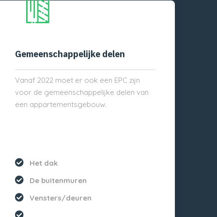
Gemeenschappelijke delen
Vanaf 2022 moet er ook een EPC zijn
voor de gemeenschappelijke delen van
een appartementsgebouw.
Het dak
De buitenmuren
Vensters/deuren
...