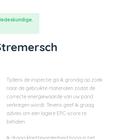
iedeskundige.
Stremersch
Tijdens de inspectie ga ik grondig op zoek
naar de gebruikte materialen zodat de
correcte energiewaarde van uw pand
verkregen wordt. Tevens geef ik graag
advies om een lagere EPC-score te
behalen.
Ik draag klanttevredenheid hoog in het