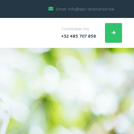
Email:
info@epc-stremersch.be
Contacteer mij:
+32 485 707 858