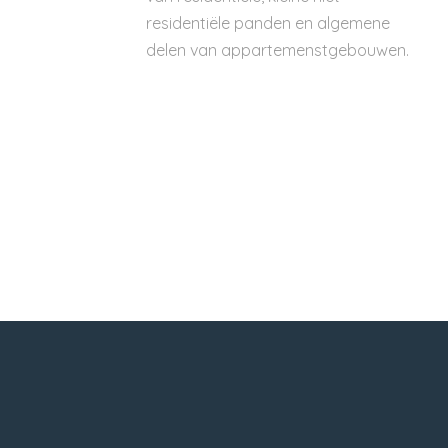
residentiële panden en algemene
delen van appartemenstgebouwen.