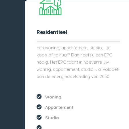
Residentieel
Een woning, appartement, studio,… te
koop of te huur? Dan heeft u een EPC
nodig. Het EPC toont in hoeverre uw
woning, appartement, studio,… al voldoet
aan de energiedoelstelling van 2050.
Woning
Appartement
Studio
...