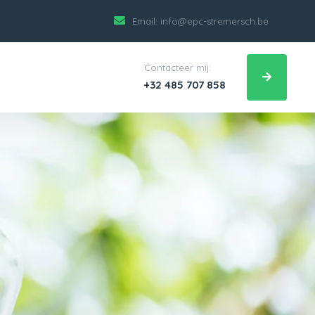
Email:
info@epc-stremersch.be
Contacteer mij:
+32 485 707 858