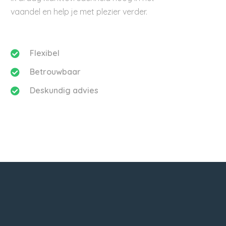
vaandel en help je met plezier verder.
Flexibel
Betrouwbaar
Deskundig advies