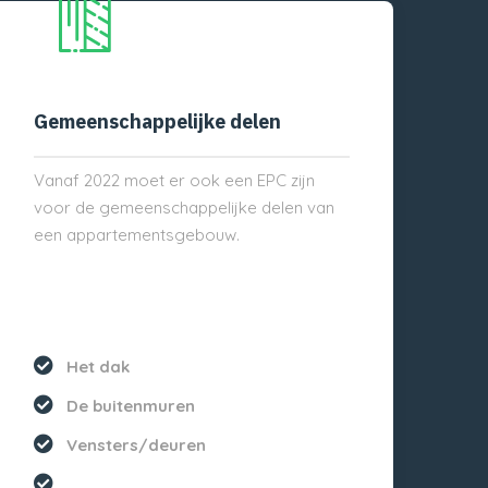
Gemeenschappelijke delen
Vanaf 2022 moet er ook een EPC zijn
voor de gemeenschappelijke delen van
een appartementsgebouw.
Het dak
De buitenmuren
Vensters/deuren
...