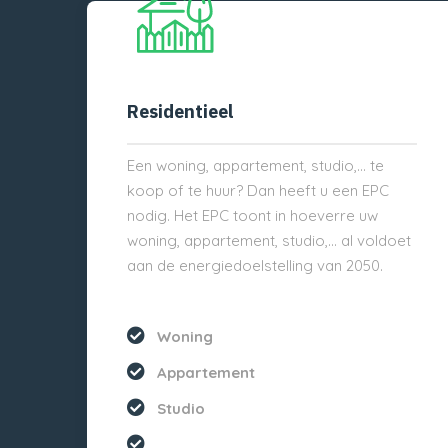
Residentieel
Een woning, appartement, studio,… te
koop of te huur? Dan heeft u een EPC
nodig. Het EPC toont in hoeverre uw
woning, appartement, studio,… al voldoet
aan de energiedoelstelling van 2050.
Woning
Appartement
Studio
...