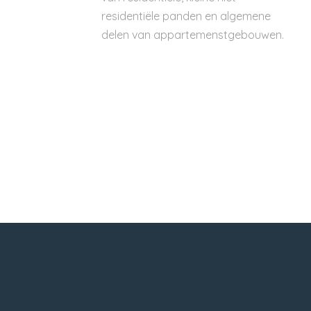
residentiële panden en algemene
delen van appartemenstgebouwen.