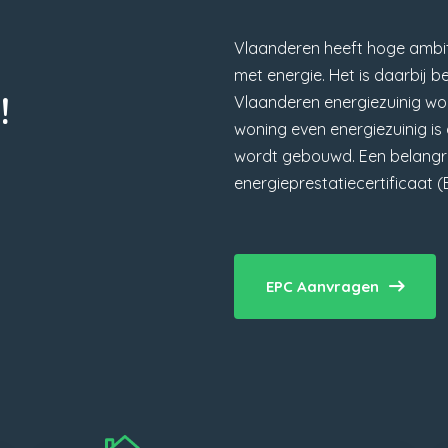
Vlaanderen heeft hoge ambit
met energie. Het is daarbij b
!
Vlaanderen energiezuinig wor
woning even energiezuinig i
wordt gebouwd. Een belangrij
energieprestatiecertificaat (
EPC Aanvragen