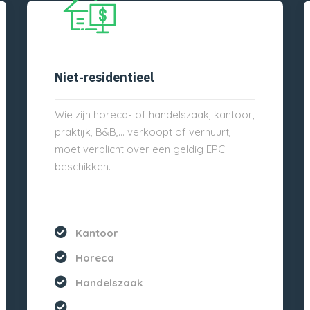
Niet-residentieel
Wie zijn horeca- of handelszaak, kantoor,
praktijk, B&B,… verkoopt of verhuurt,
moet verplicht over een geldig EPC
beschikken.
Kantoor
Horeca
Handelszaak
...