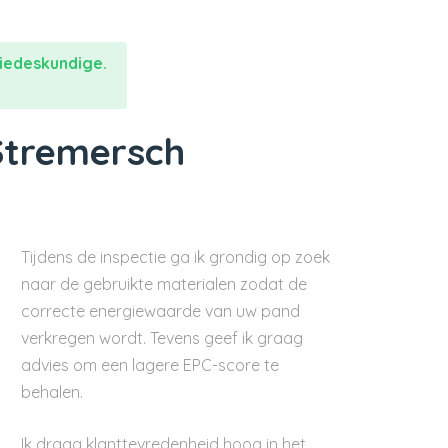
iedeskundige.
Stremersch
Tijdens de inspectie ga ik grondig op zoek
naar de gebruikte materialen zodat de
correcte energiewaarde van uw pand
verkregen wordt. Tevens geef ik graag
advies om een lagere EPC-score te
behalen.
Ik draag klanttevredenheid hoog in het