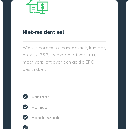
Niet-residentieel
Wie zijn horeca- of handelszaak, kantoor,
praktijk, B&B,… verkoopt of verhuurt,
moet verplicht over een geldig EPC
beschikken.
Kantoor
Horeca
Handelszaak
...