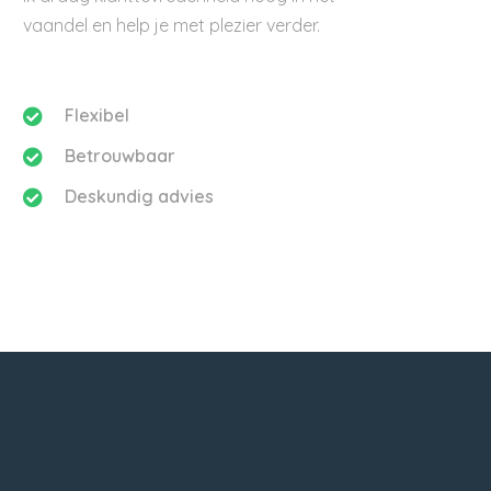
vaandel en help je met plezier verder.
Flexibel
Betrouwbaar
Deskundig advies