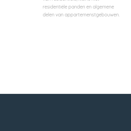
residentiële panden en algemene
delen van appartemenstgebouwen.