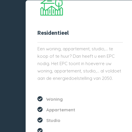
Residentieel
Een woning, appartement, studio,… te
koop of te huur? Dan heeft u een EPC
nodig. Het EPC toont in hoeverre uw
woning, appartement, studio,… al voldoet
aan de energiedoelstelling van 2050.
Woning
Appartement
Studio
...