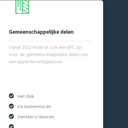
Gemeenschappelijke delen
Vanaf 2022 moet er ook een EPC zijn
voor de gemeenschappelijke delen van
een appartementsgebouw.
Het dak
De buitenmuren
Vensters/deuren
...