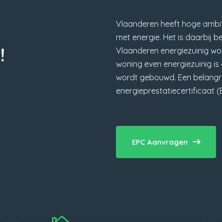
Vlaanderen heeft hoge ambit
met energie. Het is daarbij b
!
Vlaanderen energiezuinig wor
woning even energiezuinig i
wordt gebouwd. Een belangrij
energieprestatiecertificaat (
EPC Aanvragen