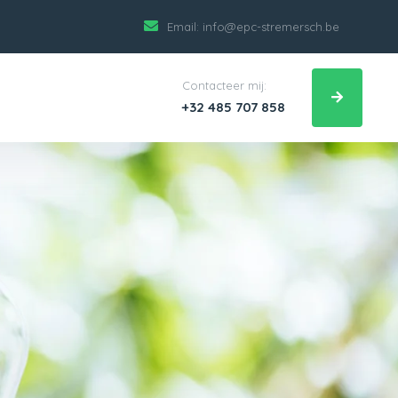
Email:
info@epc-stremersch.be
Contacteer mij:
+32 485 707 858