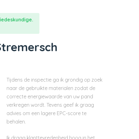
iedeskundige.
Stremersch
Tijdens de inspectie ga ik grondig op zoek
naar de gebruikte materialen zodat de
correcte energiewaarde van uw pand
verkregen wordt. Tevens geef ik graag
advies om een lagere EPC-score te
behalen.
Ik draag klanttevredenheid hoog in het