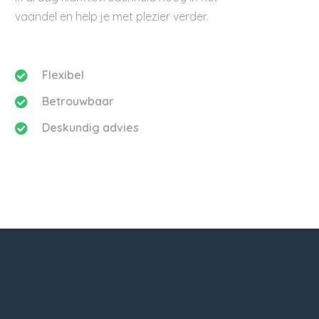
vaandel en help je met plezier verder.
Flexibel
Betrouwbaar
Deskundig advies