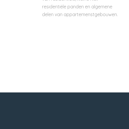
residentiële panden en algemene
delen van appartemenstgebouwen.