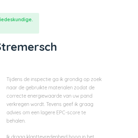
iedeskundige.
Stremersch
Tijdens de inspectie ga ik grondig op zoek
naar de gebruikte materialen zodat de
correcte energiewaarde van uw pand
verkregen wordt. Tevens geef ik graag
advies om een lagere EPC-score te
behalen.
Ik draag klanttevredenheid hoog in het