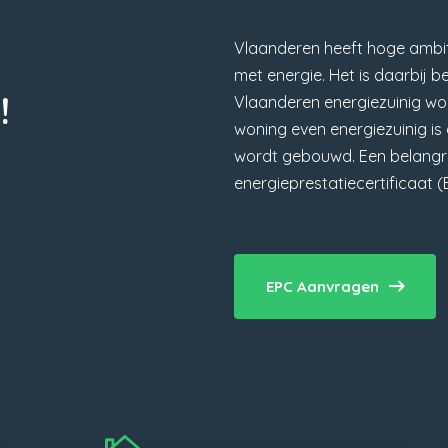
Vlaanderen heeft hoge ambit
met energie. Het is daarbij b
!
Vlaanderen energiezuinig wor
woning even energiezuinig i
wordt gebouwd. Een belangrij
energieprestatiecertificaat (
EPC Aanvragen