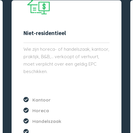
Niet-residentieel
Wie zijn horeca- of handelszaak, kantoor,
praktijk, B&B,… verkoopt of verhuurt,
moet verplicht over een geldig EPC
beschikken.
Kantoor
Horeca
Handelszaak
...