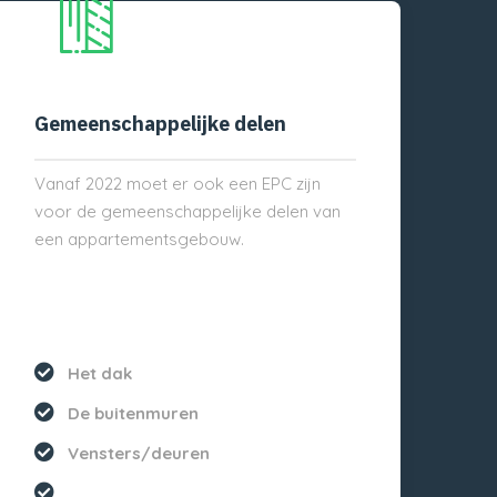
Gemeenschappelijke delen
Vanaf 2022 moet er ook een EPC zijn
voor de gemeenschappelijke delen van
een appartementsgebouw.
Het dak
De buitenmuren
Vensters/deuren
...