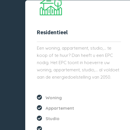
Residentieel
Een woning, appartement, studio,… te
koop of te huur? Dan heeft u een EPC
nodig. Het EPC toont in hoeverre uw
woning, appartement, studio,… al voldoet
aan de energiedoelstelling van 2050.
Woning
Appartement
Studio
...