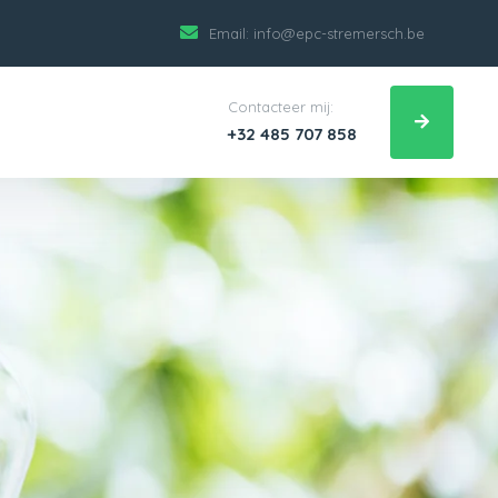
Email:
info@epc-stremersch.be
Contacteer mij:
+32 485 707 858