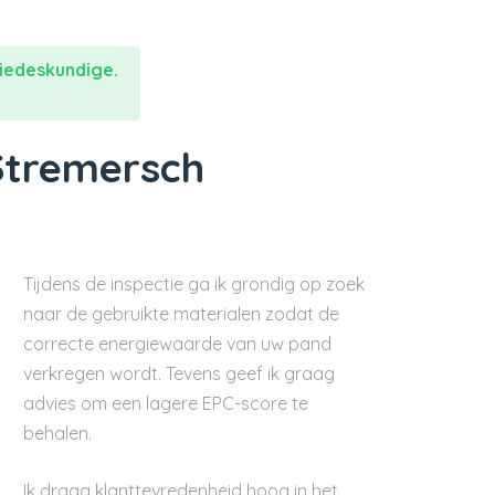
iedeskundige.
Stremersch
Tijdens de inspectie ga ik grondig op zoek
naar de gebruikte materialen zodat de
correcte energiewaarde van uw pand
verkregen wordt. Tevens geef ik graag
advies om een lagere EPC-score te
behalen.
Ik draag klanttevredenheid hoog in het