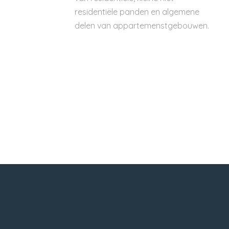
residentiële panden en algemene
delen van appartemenstgebouwen.