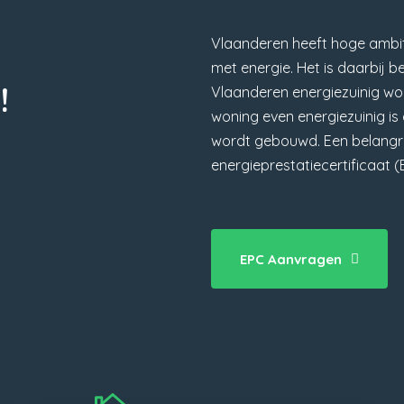
Vlaanderen heeft hoge ambit
met energie. Het is daarbij b
!
Vlaanderen energiezuinig wor
woning even energiezuinig i
wordt gebouwd. Een belangrij
energieprestatiecertificaat (
EPC Aanvragen