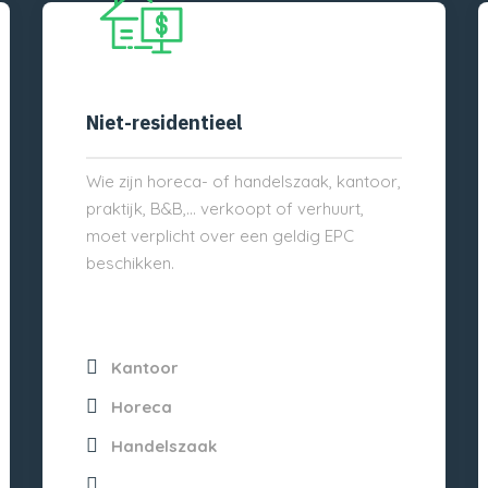
Niet-residentieel
Wie zijn horeca- of handelszaak, kantoor,
praktijk, B&B,… verkoopt of verhuurt,
moet verplicht over een geldig EPC
beschikken.
Kantoor
Horeca
Handelszaak
...