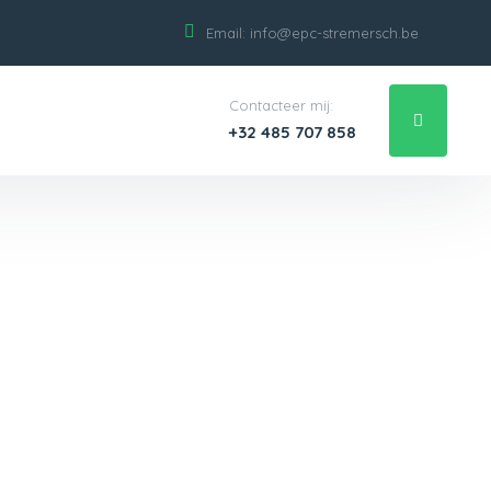
Email:
info@epc-stremersch.be
Contacteer mij:
+32 485 707 858