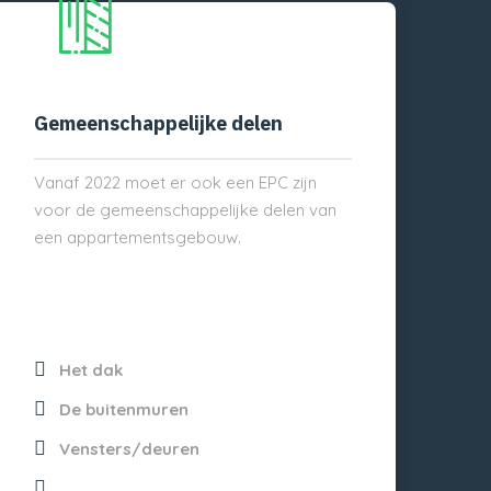
Gemeenschappelijke delen
Vanaf 2022 moet er ook een EPC zijn
voor de gemeenschappelijke delen van
een appartementsgebouw.
Het dak
De buitenmuren
Vensters/deuren
...