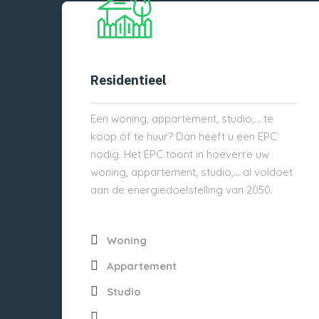
Residentieel
Een woning, appartement, studio,… te
koop of te huur? Dan heeft u een EPC
nodig. Het EPC toont in hoeverre uw
woning, appartement, studio,… al voldoet
aan de energiedoelstelling van 2050.
Woning
Appartement
Studio
...