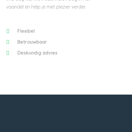
vaandel en help je met plezier verder.
Flexibel
Betrouwbaar
Deskundig advies