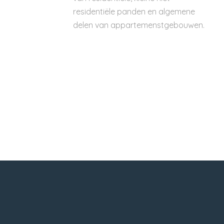
residentiële panden en algemene
delen van appartemenstgebouwen.