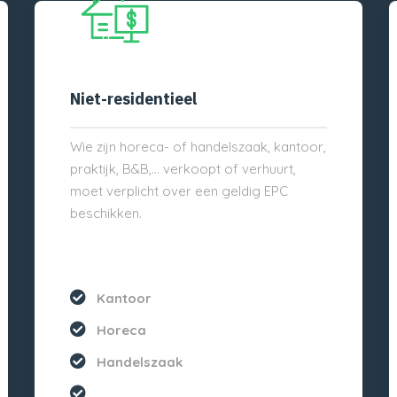
Niet-residentieel
Wie zijn horeca- of handelszaak, kantoor,
praktijk, B&B,… verkoopt of verhuurt,
moet verplicht over een geldig EPC
beschikken.
Kantoor
Horeca
Handelszaak
...