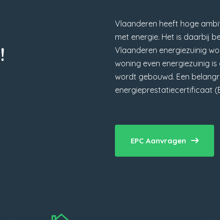
Vlaanderen heeft hoge ambit
met energie. Het is daarbij b
!
Vlaanderen energiezuinig wor
woning even energiezuinig i
wordt gebouwd. Een belangrij
energieprestatiecertificaat (
EPC Aanvragen