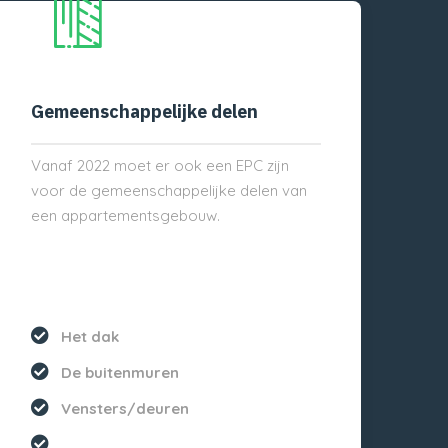
Gemeenschappelijke delen
Vanaf 2022 moet er ook een EPC zijn
voor de gemeenschappelijke delen van
een appartementsgebouw.
Het dak
De buitenmuren
Vensters/deuren
...