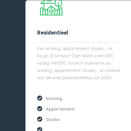
Residentieel
Een woning, appartement, studio,… te
koop of te huur? Dan heeft u een EPC
nodig. Het EPC toont in hoeverre uw
woning, appartement, studio,… al voldoet
aan de energiedoelstelling van 2050.
Woning
Appartement
Studio
...