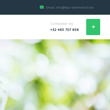
Email:
info@epc-stremersch.be
Contacteer mij:
+32 485 707 858