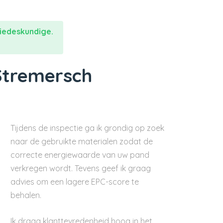
iedeskundige.
Stremersch
Tijdens de inspectie ga ik grondig op zoek
naar de gebruikte materialen zodat de
correcte energiewaarde van uw pand
verkregen wordt. Tevens geef ik graag
advies om een lagere EPC-score te
behalen.
Ik draag klanttevredenheid hoog in het