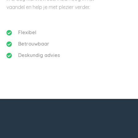
vaandel en help je met plezier verder.
Flexibel
Betrouwbaar
Deskundig advies