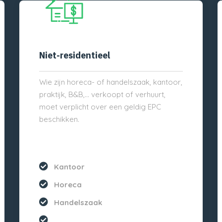
Niet-residentieel
Wie zijn horeca- of handelszaak, kantoor,
praktijk, B&B,… verkoopt of verhuurt,
moet verplicht over een geldig EPC
beschikken.
Kantoor
Horeca
Handelszaak
...