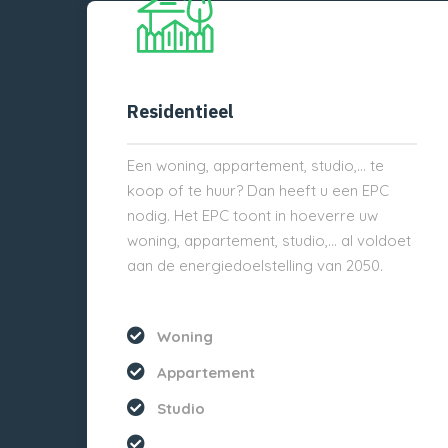
Residentieel
Een woning, appartement, studio,… te
koop of te huur? Dan heeft u een EPC
nodig. Het EPC toont in hoeverre uw
woning, appartement, studio,… al voldoet
aan de energiedoelstelling van 2050.
Woning
Appartement
Studio
...