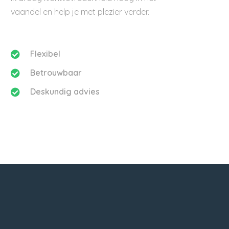
vaandel en help je met plezier verder.
Flexibel
Betrouwbaar
Deskundig advies