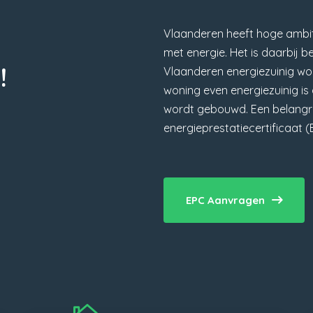
Vlaanderen heeft hoge ambit
met energie. Het is daarbij b
!
Vlaanderen energiezuinig wor
woning even energiezuinig i
wordt gebouwd. Een belangrij
energieprestatiecertificaat (
EPC Aanvragen