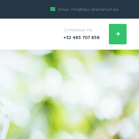
Email:
info@epc-stremersch.be
Contacteer mij:
+32 485 707 858