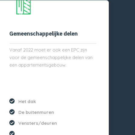
Gemeenschappelijke delen
Vanaf 2022 moet er ook een EPC zijn
voor de gemeenschappelijke delen van
een appartementsgebouw.
Het dak
De buitenmuren
Vensters/deuren
...