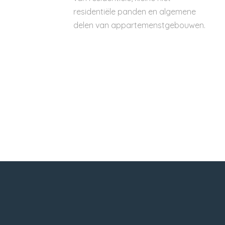
residentiële panden en algemene
delen van appartemenstgebouwen.