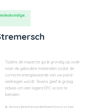
iedeskundige.
Stremersch
Tijdens de inspectie ga ik grondig op zoek
naar de gebruikte materialen zodat de
correcte energiewaarde van uw pand
verkregen wordt. Tevens geef ik graag
advies om een lagere EPC-score te
behalen.
Ik draag klanttevredenheid hoog in het