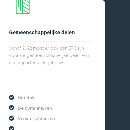
Gemeenschappelijke delen
Vanaf 2022 moet er ook een EPC zijn
voor de gemeenschappelijke delen van
een appartementsgebouw.
Het dak
De buitenmuren
Vensters/deuren
...