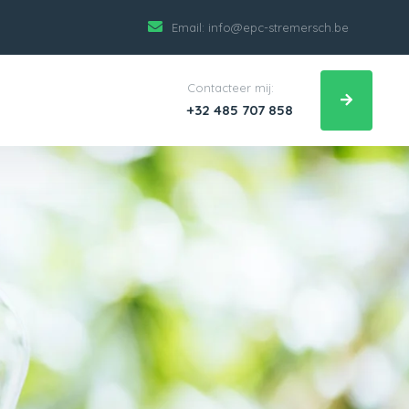
Email:
info@epc-stremersch.be
Contacteer mij:
+32 485 707 858