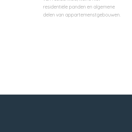
residentiële panden en algemene
delen van appartemenstgebouwen.