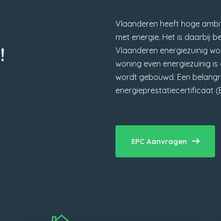
Vlaanderen heeft hoge ambit
met energie. Het is daarbij b
!
Vlaanderen energiezuinig wor
woning even energiezuinig i
wordt gebouwd. Een belangrij
energieprestatiecertificaat (
EPC Aanvragen