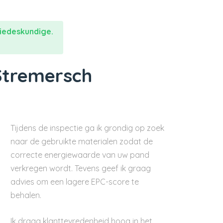
iedeskundige.
Stremersch
Tijdens de inspectie ga ik grondig op zoek
naar de gebruikte materialen zodat de
correcte energiewaarde van uw pand
verkregen wordt. Tevens geef ik graag
advies om een lagere EPC-score te
behalen.
Ik draag klanttevredenheid hoog in het