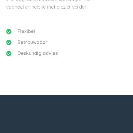
vaandel en help je met plezier verder.
Flexibel
Betrouwbaar
Deskundig advies