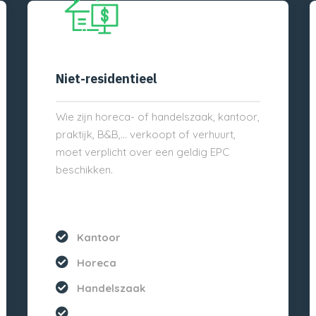
Niet-residentieel
Wie zijn horeca- of handelszaak, kantoor,
praktijk, B&B,… verkoopt of verhuurt,
moet verplicht over een geldig EPC
beschikken.
Kantoor
Horeca
Handelszaak
...