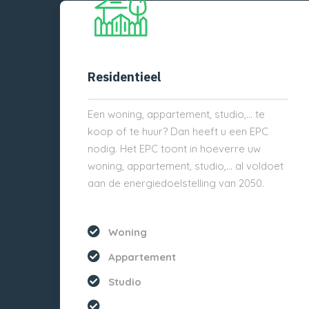
Residentieel
Een woning, appartement, studio,… te
koop of te huur? Dan heeft u een EPC
nodig. Het EPC toont in hoeverre uw
woning, appartement, studio,… al voldoet
aan de energiedoelstelling van 2050.
Woning
Appartement
Studio
...