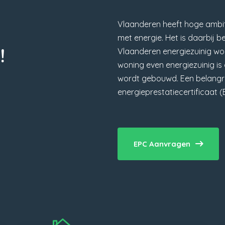
Vlaanderen heeft hoge ambit
met energie. Het is daarbij b
!
Vlaanderen energiezuinig wor
woning even energiezuinig i
wordt gebouwd. Een belangrij
energieprestatiecertificaat (
EPC Aanvragen