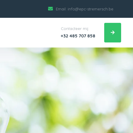
Email:
info@epc-stremersch.be
Contacteer mij:
+32 485 707 858