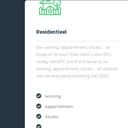
Residentieel
Een woning, appartement, studio,… te
koop of te huur? Dan heeft u een EPC
nodig. Het EPC toont in hoeverre uw
woning, appartement, studio,… al voldoet
aan de energiedoelstelling van 2050.
Woning
Appartement
Studio
...