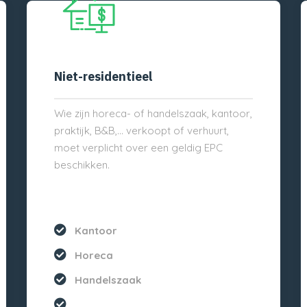
Niet-residentieel
Wie zijn horeca- of handelszaak, kantoor,
praktijk, B&B,… verkoopt of verhuurt,
moet verplicht over een geldig EPC
beschikken.
Kantoor
Horeca
Handelszaak
...