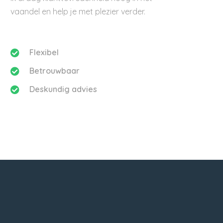
vaandel en help je met plezier verder.
Flexibel
Betrouwbaar
Deskundig advies