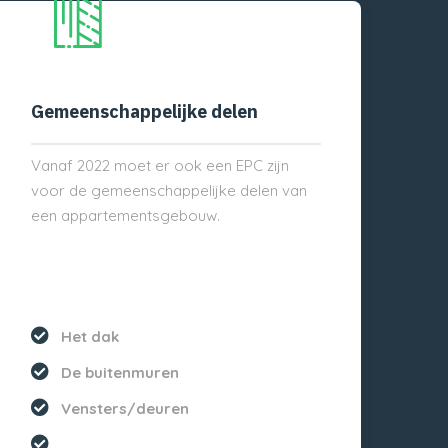
Gemeenschappelijke delen
Vanaf 2022 moet er ook een EPC zijn
voor de gemeenschappelijke delen van
een appartementsgebouw.
Het dak
De buitenmuren
Vensters/deuren
...