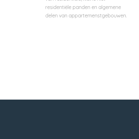
residentiële panden en algemene
delen van appartemenstgebouwen.