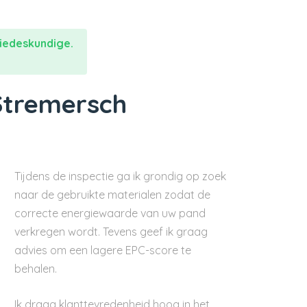
iedeskundige.
Stremersch
Tijdens de inspectie ga ik grondig op zoek
naar de gebruikte materialen zodat de
correcte energiewaarde van uw pand
verkregen wordt. Tevens geef ik graag
advies om een lagere EPC-score te
behalen.
Ik draag klanttevredenheid hoog in het